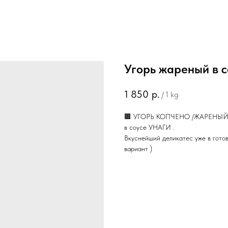
Угорь жареный в с
1 850
р.
/
1 kg
🟫 УГОРЬ КОПЧЕНО /ЖАРЕНЫ
в соусе УНАГИ .
Вкуснейший деликатес уже в готов
вариант )