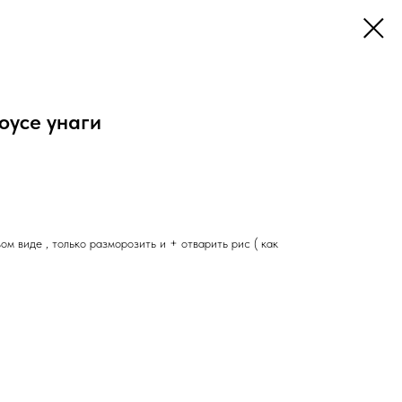
оусе унаги
Й
ом виде , только разморозить и + отварить рис ( как