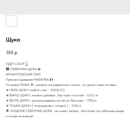
Щука
350
р.
ИДЕТ СБОР 👆
🟦 СЕВЕРНАЯ ЩУКА ❄️
АРХАНГЕЛЬСКАЯ ОБЛ
Прямая подледная РЫБАЛКА 🎣
Из живой РЫБЫ ♓️ , никаких консервантов и химии , по ценам ниже оптовых
🔹ИКРА ЩУКИ слабой соли - 3000/ 0,5
🔹ФАРШ ЩУКИ, никаких добавок , без кожи и костей - 650 / кг
🔹ФИЛЕ ЩУКИ , ручная разделка на месте, без кожи - 700/ кг
🔹ТУШКА ЩУКИ ( потрошеная с головой ) - 350/ кг
🔷 ХИЩНАЯ СЕВЕРНАЯ ЩУКА , не имеет запаха , обитатает на глубинных водах
и питается живцов!