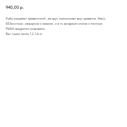
940,00
р.
Рыбу называют креветочной , ее вкус напоминает вкус креветок. Мясо
БЕЗкостное , нежирное и нежное , и в то же время сочное и плотное .
РЫБА аккуратно упакована
Вес тушки около 1,2-1,6 кг