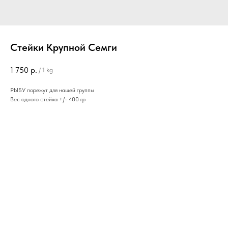
Стейки Крупной Семги
1 750
р.
/
1 kg
РЫБУ порежут для нашей группы
Вес одного стейка +/- 400 гр