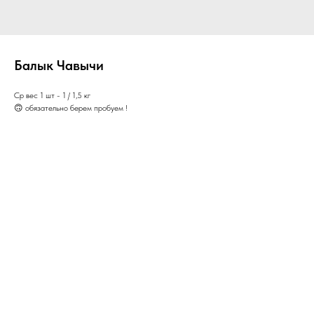
Балык Чавычи
Ср вес 1 шт - 1 / 1,5 кг
🙃 обязательно берем пробуем !