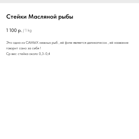
Стейки Масляной рыбы
1 100
р.
/
1 kg
Это одна из САМЫХ нежных рыб , её филе является деликатесом , её название
говорит само за себя !
Ср вес стейка около 0,3-0,4