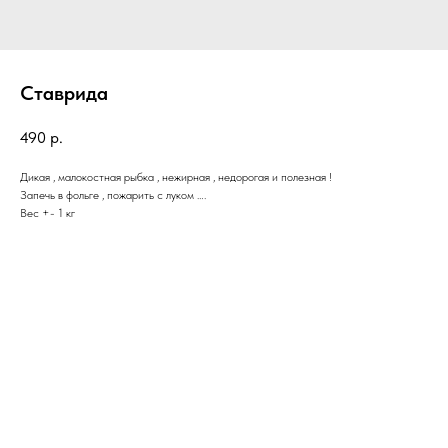
Ставрида
490
р.
Дикая , малокостная рыбка , нежирная , недорогая и полезная !
Запечь в фольге , пожарить с луком ….
Вес +- 1 кг