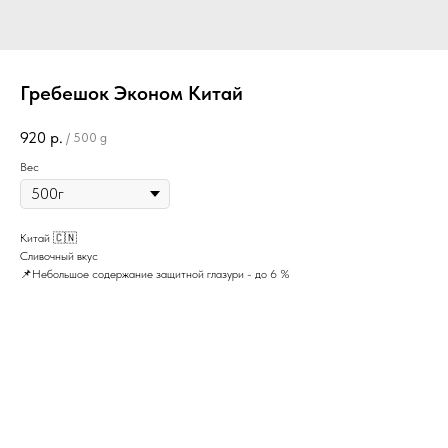
Гребешок Эконом Китай
920
р.
/
500 g
Вес
Китай 🇨🇳
Сливочный вкус
📌Небольшое содержание защитной глазури - до 6 %