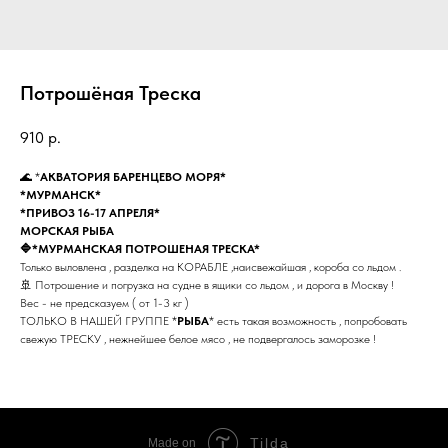
Потрошёная Треска
910
р.
🌊 *
АКВАТОРИЯ БАРЕНЦЕВО МОРЯ*
*МУРМАНСК*
*ПРИВОЗ 16-17 АПРЕЛЯ*
МОРСКАЯ РЫБА
🔷*МУРМАНСКАЯ ПОТРОШЕНАЯ ТРЕСКА*
Только выловлена , разделка на КОРАБЛЕ ,наисвежайшая , короба со льдом .
🚢 Потрошение и погрузка на судне в ящики со льдом , и дорога в Москву !
Вес - не предсказуем ( от 1-3 кг )
ТОЛЬКО В НАШЕЙ ГРУППЕ *
РЫБА
* есть такая возможность , попробовать
свежую ТРЕСКУ , нежнейшее белое мясо , не подвергалось заморозке !
Tilda
Made on