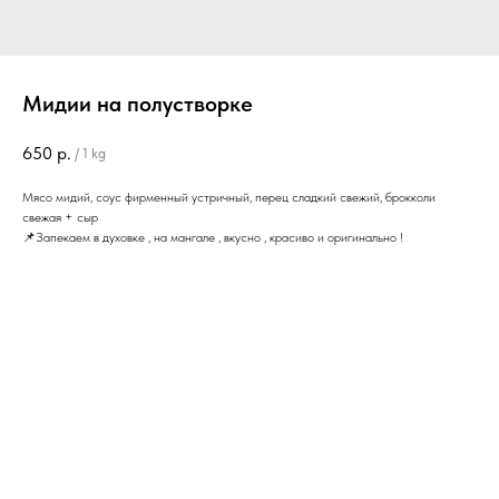
Мидии на полустворке
650
р.
/
1 kg
Мясо мидий, соус фирменный устричный, перец сладкий свежий, брокколи
свежая + сыр
📌Запекаем в духовке , на мангале , вкусно , красиво и оригинально !