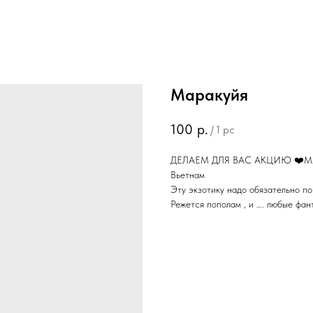
Маракуйя
100
р.
/
1 pc
ДЕЛАЕМ ДЛЯ ВАС АКЦИЮ ❤️М
Вьетнам
Эту экзотику надо обязательно по
Режется пополам , и …. любые фан