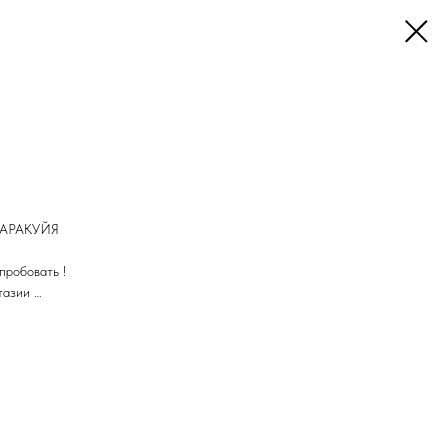
АРАКУЙЯ
пробовать !
тазии …