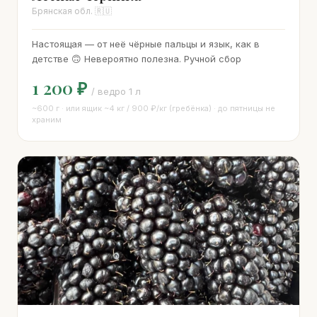
Брянская обл. 🇷🇺
Настоящая — от неё чёрные пальцы и язык, как в
детстве 🙃 Невероятно полезна. Ручной сбор
1 200 ₽
/ ведро 1 л
~600 г · или ящик ~4 кг / 900 ₽/кг (гребёнка) · до пятницы не
храним