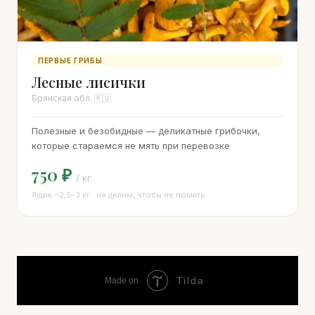
ПЕРВЫЕ ГРИБЫ
Лесные лисички
Брянская обл. 🇷🇺
Полезные и безобидные — деликатные грибочки,
которые стараемся не мять при перевозке
750 ₽
/ кг
Ящик ~2,5–3 кг · не делим, чтобы не помять
Tilda
Made on