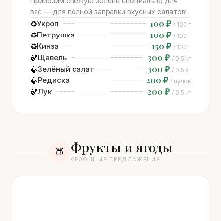
Привозим свежую зелень специально для
вас — для полной заправки вкусных салатов!
100 ₽
♻️
Укроп
/ 100 г
100 ₽
♻️
Петрушка
/ 100 г
150 ₽
♻️
Кинза
/ 100 г
300 ₽
🍃
Щавель
/ 0,5 кг
300 ₽
🍃
Зелёный салат
/ 0,5 кг
200 ₽
🍃
Редиска
/ пучок
200 ₽
🍃
Лук
/ 0,5 кг
Фрукты и ягоды
🍑
СЕЗОННЫЕ ПРЕДЛОЖЕНИЯ