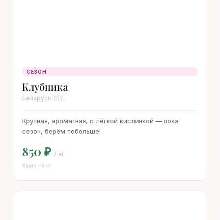
СЕЗОН
Клубника
Беларусь 🇧🇾
Крупная, ароматная, с лёгкой кислинкой — пока
сезон, берём побольше!
850 ₽
/ кг
Ящик ~5 кг